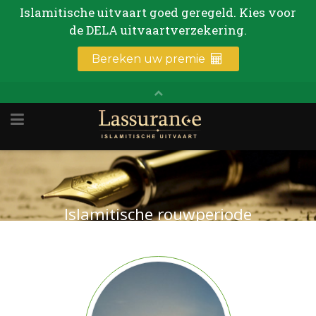
Islamitische rouwperiode
Hoelang mag een moslim eigenlijk rouwen?