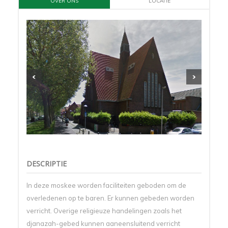
OVER ONS
LOCATIE
DESCRIPTIE
In deze moskee worden faciliteiten geboden om de
overledenen op te baren. Er kunnen gebeden worden
verricht. Overige religieuze handelingen zoals het
djanazah-gebed kunnen aaneensluitend verricht